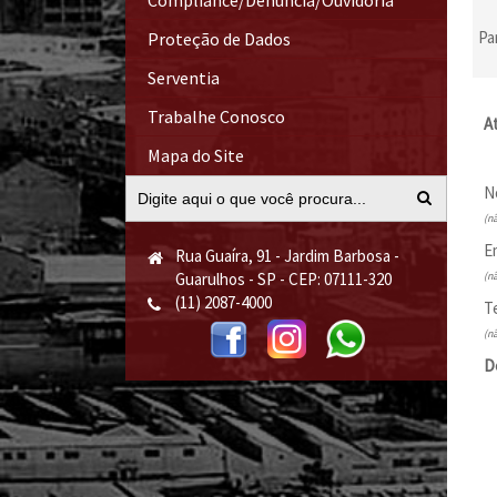
Compliance/Denúncia/Ouvidoria
Pa
Proteção de Dados
Serventia
Trabalhe Conosco
A
Mapa do Site
N
(n
E
Rua Guaíra, 91 - Jardim Barbosa -
Guarulhos - SP - CEP: 07111-320
(n
(11) 2087-4000
T
(n
D