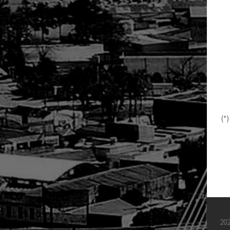
(*
202