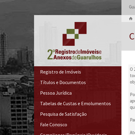
Gua
C
O 
Registro de Imóveis
to
ob
Títulos e Documentos
Pessoa Jurídica
Po
ap
Tabelas de Custas e Emolumentos
qu
Pesquisa de Satisfação
Pa
Fale Conosco
At