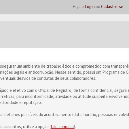
Faça o
Login
ou
Cadastre-se
assegurar um ambiente de trabalho ético e comprometido com transparênc
nações legais e anticorrupção. Nesse sentido, possui um Programa de 
u eventuais desvios de condutas de seus colaboradores.
ido e efetivo com o Oficial de Registro, de forma confidencial, segura e
rretivas, para inconformidade, atividade ou atitude suspeita envolvendo
redibilidade e reputação.
s os detalhes possíveis do acontecimento (data, horário, pessoas envolvida
s assuntos, utilize a opção (
fale conosco
).