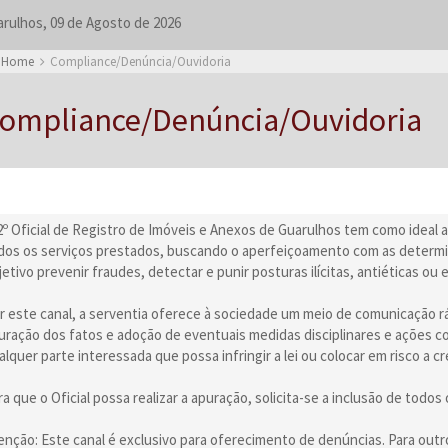
rulhos, 09 de Agosto de 2026
Home
Compliance/Denúncia/Ouvidoria
ompliance/Denúncia/Ouvidoria
2º Oficial de Registro de Imóveis e Anexos de Guarulhos tem como ideal 
dos os serviços prestados, buscando o aperfeiçoamento com as determi
jetivo prevenir fraudes, detectar e punir posturas ilícitas, antiéticas o
r este canal, a serventia oferece à sociedade um meio de comunicação ráp
uração dos fatos e adoção de eventuais medidas disciplinares e ações co
alquer parte interessada que possa infringir a lei ou colocar em risco a c
ra que o Oficial possa realizar a apuração, solicita-se a inclusão de todo
enção: Este canal é exclusivo para oferecimento de denúncias. Para outro