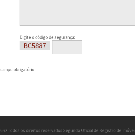
Digite o código de segurança:
BC5887
) campo obrigatório
6 © Todos os direitos reservados Segundo Oficial de Registro de Imóvei