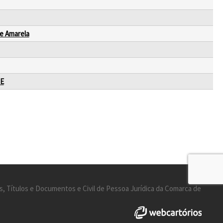
 e Amarela
PE
s, Títulos e Documentos e Civil de Pessoa Jurídica da Comarca de