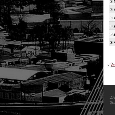
Ve
202
Gu