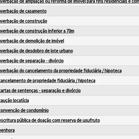
averbação de ampliação ou reforma de imóvel para fins residenciais e com
averbação de casamento
averbação de construção
averbação de construção inferior a 70m
averbação de demolição de imóvel
averbação de desdobro de lote urbano
averbação de separação - divórcio
averbação do cancelamento da propriedade fiduciária / hipoteca
cancelamento de propriedade fiduciária / hipoteca
cartas de sentenças - separação e divórcio
caução locatícia
convenção de condomínio
escritura pública de doação com reserva de usufruto
penhora