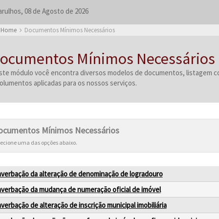
rulhos, 08 de Agosto de 2026
Home
Documentos Mínimos Necessários
ocumentos Mínimos Necessários
te módulo você encontra diversos modelos de documentos, listagem com
lumentos aplicadas para os nossos serviços.
ocumentos Mínimos Necessários
lecione uma das opções abaixo.
averbação da alteração de denominação de logradouro
averbação da mudança de numeração oficial de imóvel
averbação de alteração de inscrição municipal imobiliária