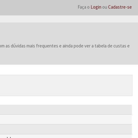
Faça o
Login
ou
Cadastre-se
 as dúvidas mais frequentes e ainda pode ver a tabela de custas e