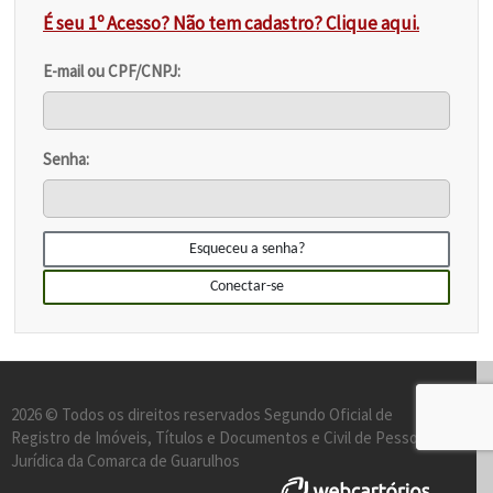
É seu 1º Acesso? Não tem cadastro?
Clique aqui.
E-mail ou CPF/CNPJ:
Senha:
Esqueceu a senha?
Conectar-se
2026 © Todos os direitos reservados Segundo Oficial de
Registro de Imóveis, Títulos e Documentos e Civil de Pessoa
Jurídica da Comarca de Guarulhos